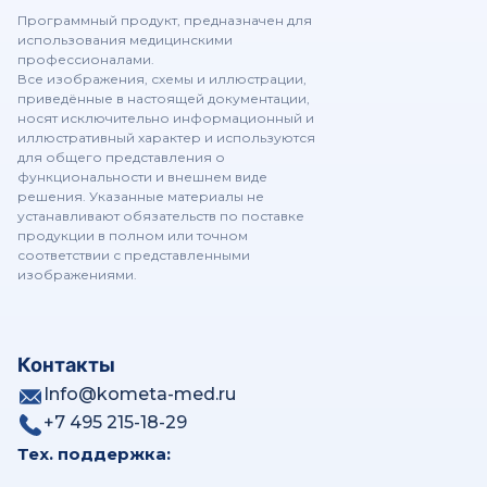
Программный продукт, предназначен для
использования медицинскими
профессионалами.
Пакет Легкие - KOMETA 4.1.21 Viewer
Все изображения, схемы и иллюстрации,
приведённые в настоящей документации,
носят исключительно информационный и
иллюстративный характер и используются
Пакет Перфузия ГМ - KOMETA 4.1.21 Viewer
для общего представления о
функциональности и внешнем виде
решения. Указанные материалы не
устанавливают обязательств по поставке
продукции в полном или точном
Пакет Дентал - KOMETA 4.1.21 Viewer
соответствии с представленными
изображениями.
Пакет Лучевая терапия - KOMETA 4.1.21 Viewer
Контакты
Info@kometa-med.ru
Маммография - KOMETA 4.1.21 Viewer
+7 495 215-18-29
Тех. поддержка:
Обзор Web Patient Browser