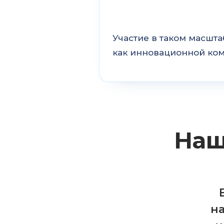
Участие в таком масшт
как инновационной ком
Наш
н