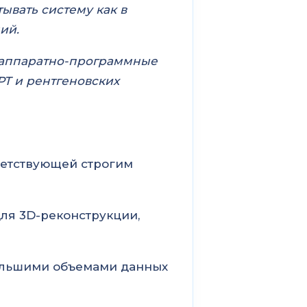
ывать систему как в
ий.
 аппаратно-программные
Т и рентгеновских
ветствующей строгим
я 3D-реконструкции,
ольшими объемами данных