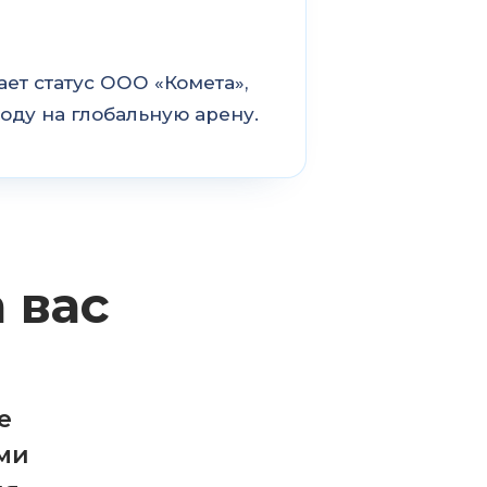
т статус ООО «Комета»,
оду на глобальную арену.
 вас
е
ми