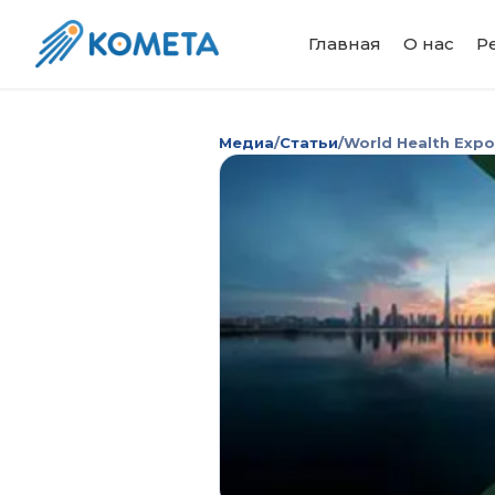
Главная
О нас
Р
Медиа
/
Статьи
/
World Health Expo