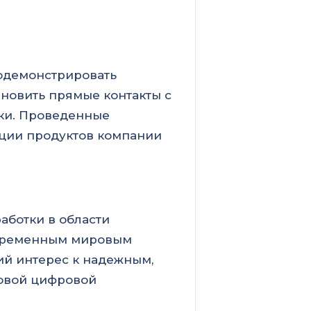
родемонстрировать
ановить прямые контакты с
ики. Проведенные
ации продуктов компании
работки в области
овременным мировым
ий интерес к надежным,
новой цифровой