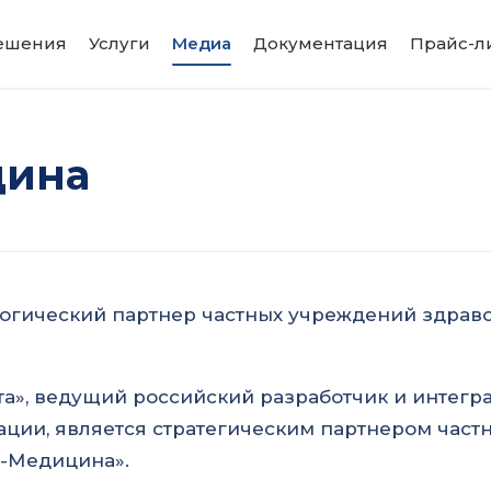
ешения
Услуги
Медиа
Документация
Прайс-л
ина
огический партнер частных учреждений здрав
та», ведущий российский разработчик и интегр
ции, является стратегическим партнером час
Д-Медицина».