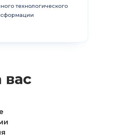
нного технологического
ансформации
 вас
е
ми
ия