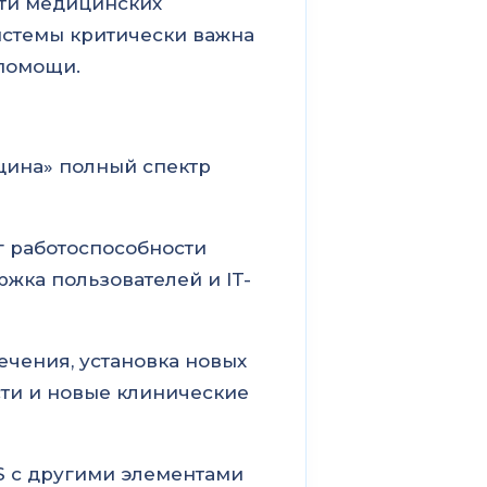
ети медицинских
истемы критически важна
 помощи.
цина» полный спектр
г работоспособности
жка пользователей и IT-
чения, установка новых
ти и новые клинические
S с другими элементами