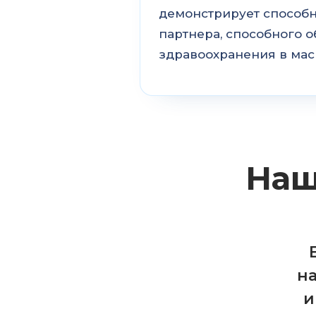
демонстрирует способн
партнера, способного 
здравоохранения в мас
Наш
н
и