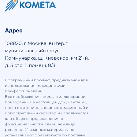
Патология — KOMETA Viewer
Пакет Cardiac — KOMETA 4.1.21 Viewer
Адрес
108820, г Москва, вн.тер.г.
Пакет Кальций — KOMETA 4.1.21 Viewer
муниципальный округ
Коммунарка, ш. Киевское, км 21-й,
д. 3 стр. 1, помещ. 8/3
Пакет ПЭТ-КТ — KOMETA 4.1.21 Viewer
Программный продукт, предназначен для
использования медицинскими
профессионалами.
Пакет Легкие - KOMETA 4.1.21 Viewer
Все изображения, схемы и иллюстрации,
приведённые в настоящей документации,
носят исключительно информационный и
иллюстративный характер и используются
Пакет Перфузия ГМ - KOMETA 4.1.21 Viewer
для общего представления о
функциональности и внешнем виде
решения. Указанные материалы не
устанавливают обязательств по поставке