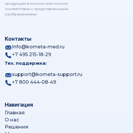
продукции в полном или точном
Пакет Дентал - KOMETA 4.1.21 Viewer
соответствии с представленными
изображениями.
Пакет Лучевая терапия - KOMETA 4.1.21 Viewer
Контакты
Info@kometa-med.ru
Маммография - KOMETA 4.1.21 Viewer
+7 495 215-18-29
Тех. поддержка:
Обзор Web Patient Browser
support@kometa-support.ru
+7 800 444-08-49
Навигация
Главная
О нас
Решения