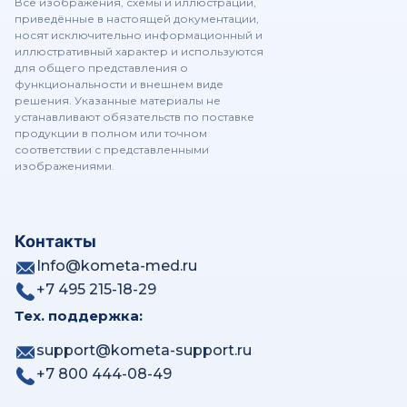
Все изображения, схемы и иллюстрации,
приведённые в настоящей документации,
носят исключительно информационный и
иллюстративный характер и используются
Пакет Перфузия ГМ - KOMETA 4.1.21 Viewer
для общего представления о
функциональности и внешнем виде
решения. Указанные материалы не
устанавливают обязательств по поставке
продукции в полном или точном
Пакет Дентал - KOMETA 4.1.21 Viewer
соответствии с представленными
изображениями.
Пакет Лучевая терапия - KOMETA 4.1.21 Viewer
Контакты
Info@kometa-med.ru
Маммография - KOMETA 4.1.21 Viewer
+7 495 215-18-29
Тех. поддержка:
Обзор Web Patient Browser
support@kometa-support.ru
+7 800 444-08-49